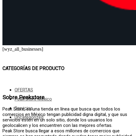
[wyz_all_businesses]
CATEGORÍAS DE PRODUCTO
OFERTAS
Sobre Peakstore
Peak Store México
Servicios
Peak Store, es una tienda en línea que busca que todos los
comercios en México tengan publicidad digna digital, y que sus
Uncategorized
servicios estén en un solo sitio, donde los usuarios los
geolocalicen y los encuentren con las mejores ofertas.
Peak Store busca llegar a esos millones de comercios que 